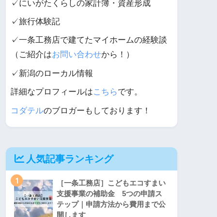
✓にいがたくらしの家計簿・資産形成
✓旅行体験記
✓一条工務店で建てたマイホームの経験談
（ご紹介は
お問い合わせ
から！）
✓新潟のローカル情報
詳細なプロフィールは
こちら
です。
コダテル
のブロガーもしております！
人気記事ランキング
1
［一条工務店］こどもエコすまい
支援事業の補助金 5つの申請ス
テップ｜申請方法から費用まで公
開します