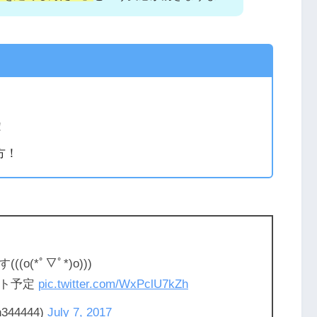
！
方！
o(*ﾟ▽ﾟ*)o)))
ート予定
pic.twitter.com/WxPclU7kZh
44444)
July 7, 2017