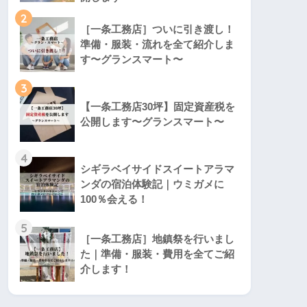
2
［一条工務店］ついに引き渡し！
準備・服装・流れを全て紹介しま
す〜グランスマート〜
3
【一条工務店30坪】固定資産税を
公開します〜グランスマート〜
4
シギラベイサイドスイートアラマ
ンダの宿泊体験記｜ウミガメに
100％会える！
5
［一条工務店］地鎮祭を行いまし
た｜準備・服装・費用を全てご紹
介します！