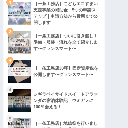
1
［一条工務店］こどもエコすまい
支援事業の補助金 5つの申請ス
テップ｜申請方法から費用まで公
開します
2
［一条工務店］ついに引き渡し！
準備・服装・流れを全て紹介しま
す〜グランスマート〜
3
【一条工務店30坪】固定資産税を
公開します〜グランスマート〜
4
シギラベイサイドスイートアラマ
ンダの宿泊体験記｜ウミガメに
100％会える！
5
［一条工務店］地鎮祭を行いまし