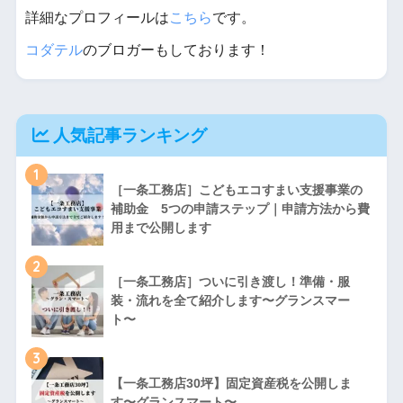
詳細なプロフィールは
こちら
です。
コダテル
のブロガーもしております！
人気記事ランキング
1
［一条工務店］こどもエコすまい支援事業の
補助金 5つの申請ステップ｜申請方法から費
用まで公開します
2
［一条工務店］ついに引き渡し！準備・服
装・流れを全て紹介します〜グランスマー
ト〜
3
【一条工務店30坪】固定資産税を公開しま
す〜グランスマート〜