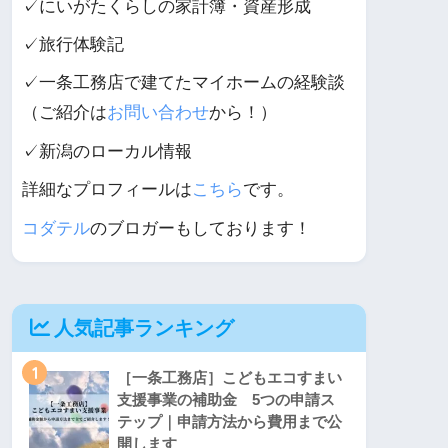
✓にいがたくらしの家計簿・資産形成
✓旅行体験記
✓一条工務店で建てたマイホームの経験談
（ご紹介は
お問い合わせ
から！）
✓新潟のローカル情報
詳細なプロフィールは
こちら
です。
コダテル
のブロガーもしております！
人気記事ランキング
1
［一条工務店］こどもエコすまい
支援事業の補助金 5つの申請ス
テップ｜申請方法から費用まで公
開します