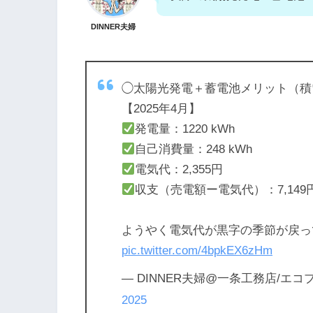
DINNER夫婦
◯太陽光発電＋蓄電池メリット（積
【2025年4月】
発電量：1220 kWh
自己消費量：248 kWh
電気代：2,355円
収支（売電額ー電気代）：7,149
ようやく電気代が黒字の季節が戻っ
pic.twitter.com/4bpkEX6zHm
— DINNER夫婦@一条工務店/エコプロコ
2025