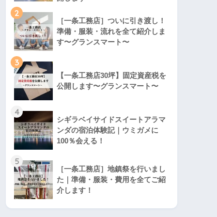
2
［一条工務店］ついに引き渡し！
準備・服装・流れを全て紹介しま
す〜グランスマート〜
3
【一条工務店30坪】固定資産税を
公開します〜グランスマート〜
4
シギラベイサイドスイートアラマ
ンダの宿泊体験記｜ウミガメに
100％会える！
5
［一条工務店］地鎮祭を行いまし
た｜準備・服装・費用を全てご紹
介します！