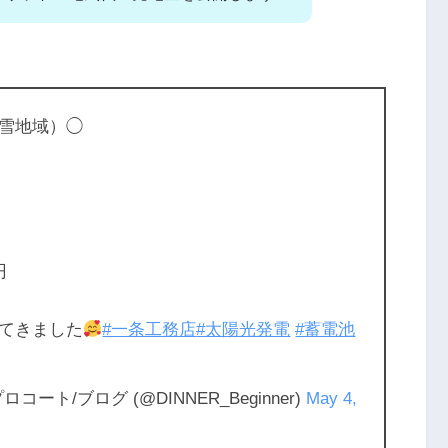
雪地域）◯
円
てきました
#一条工務店
#太陽光発電
#蓄電池
ート/ブログ (@DINNER_Beginner)
May 4,