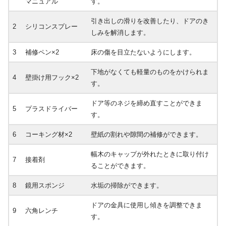
マニュアル
す。
引き出しの滑りを改善したり、ドアのき
2
シリコンスプレー
しみを解消します。
3
補修ペン×2
床の傷を目立たないようにします。
下地がなくても軽量のものをかけられま
4
壁掛け用フック×2
す。
ドア等のネジを締め直すことができま
5
プラスドライバー
す。
6
コーキング材×2
壁紙の割れや隙間の補修ができます。
幅木のキャップが外れたときに取り付け
7
接着剤
ることができます。
8
鏡用スポンジ
水垢の掃除ができます。
ドアの金具に使用し傾きを調整できま
9
六角レンチ
す。