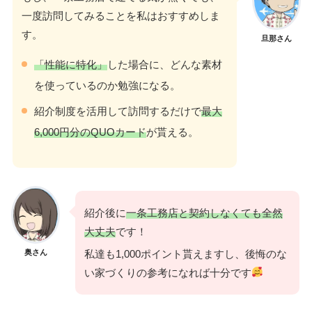
一度訪問してみることを私はおすすめしま
す。
旦那さん
「性能に特化」
した場合に、どんな素材
を使っているのか勉強になる。
紹介制度を活用して訪問するだけで
最大
6,000円分のQUOカード
が貰える。
紹介後に
一条工務店と契約しなくても全然
大丈夫
です！
奥さん
私達も1,000ポイント貰えますし、後悔のな
い家づくりの参考になれば十分です