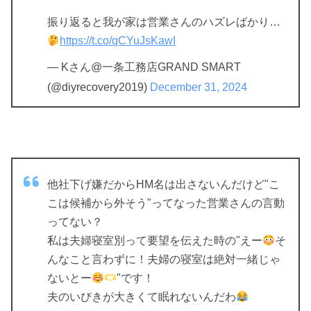
振り返ると我が家は営業さんのハズレばかり…
https://t.co/qCYuJsKawI
— Kさん@一条工務店GRAND SMART
(@diyrecovery2019)
December 31, 2024
他社下げ嫌だからHM名は出さないんだけど"こ
こは候補から外そう"ってなった営業さんの言動
ってない？
私は夫婦寝室別って要望を伝えた時の"えー
そ
んなこと言わずに！夫婦の寝室は絶対一緒じゃ
ないとー
"です！
夫のいびきが大きくて眠れないんだわ