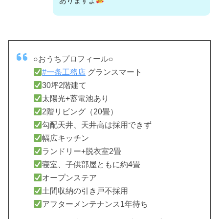
ありますよ
○おうちプロフィール○
#一条工務店
グランスマート
30坪2階建て
太陽光+蓄電池あり
2階リビング（20畳）
勾配天井、天井高は採用できず
幅広キッチン
ランドリー+脱衣室2畳
寝室、子供部屋ともに約4畳
オープンステア
土間収納の引き戸不採用
アフターメンテナンス1年待ち