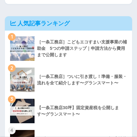
人気記事ランキング
1
［一条工務店］こどもエコすまい支援事業の補
助金 5つの申請ステップ｜申請方法から費用
まで公開します
2
［一条工務店］ついに引き渡し！準備・服装・
流れを全て紹介します〜グランスマート〜
3
【一条工務店30坪】固定資産税を公開しま
す〜グランスマート〜
4