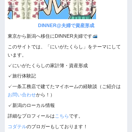
DINNER@夫婦で資産形成
東京から新潟へ移住にDINNER夫婦です
このサイトでは、「にいがたくらし」をテーマにして
います。
✓にいがたくらしの家計簿・資産形成
✓旅行体験記
✓一条工務店で建てたマイホームの経験談（ご紹介は
お問い合わせ
から！）
✓新潟のローカル情報
詳細なプロフィールは
こちら
です。
コダテル
のブロガーもしております！