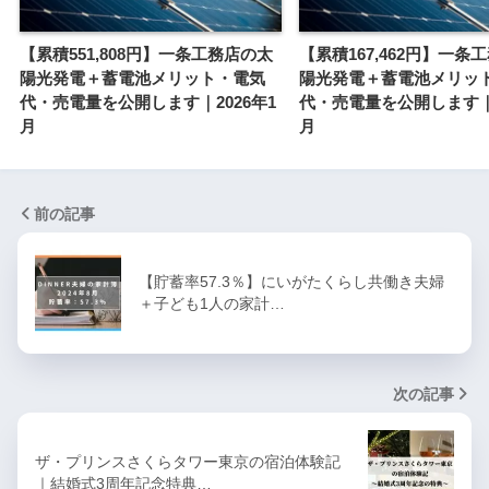
【累積551,808円】一条工務店の太
【累積167,462円】一条
陽光発電＋蓄電池メリット・電気
陽光発電＋蓄電池メリッ
代・売電量を公開します｜2026年1
代・売電量を公開します｜2
月
月
前の記事
【貯蓄率57.3％】にいがたくらし共働き夫婦
＋子ども1人の家計…
次の記事
ザ・プリンスさくらタワー東京の宿泊体験記
｜結婚式3周年記念特典…