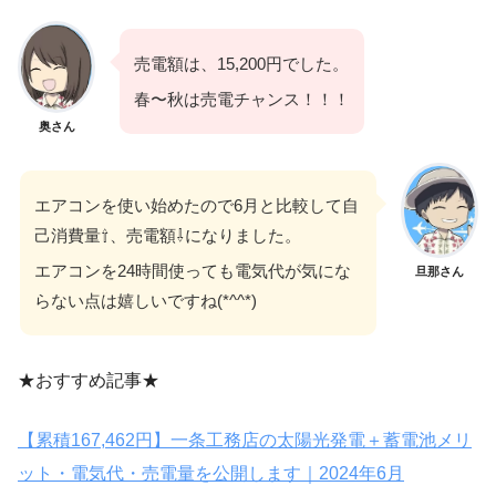
売電額は、15,200円でした。
春〜秋は売電チャンス！！！
奥さん
エアコンを使い始めたので6月と比較して自
己消費量⇧、売電額⇩になりました。
エアコンを24時間使っても電気代が気にな
旦那さん
らない点は嬉しいですね(*^^*)
★おすすめ記事★
【累積167,462円】一条工務店の太陽光発電＋蓄電池メリ
ット・電気代・売電量を公開します｜2024年6月