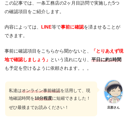
この記事では、一条工務店の2ヶ月目訪問で実施した5つ
の確認項目をご紹介します。
内容によっては、
LINE
等で
事前に確認
を済ませることが
できます。
事前に確認項目をこちらから聞かないと、
「とりあえず現
地で確認しましょう」
という流れになり、
平日に約1時間
も予定を空けるように依頼されます。。。
私達は
オンライン事前確認
を活用して、現
地確認時間を
10分程度
に短縮できました！
ぜひ最後までお読みください！
旦那さん