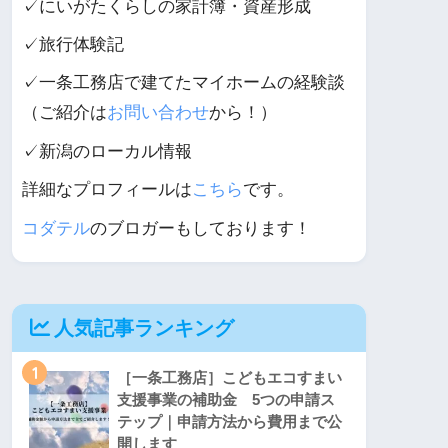
✓にいがたくらしの家計簿・資産形成
✓旅行体験記
✓一条工務店で建てたマイホームの経験談
（ご紹介は
お問い合わせ
から！）
✓新潟のローカル情報
詳細なプロフィールは
こちら
です。
コダテル
のブロガーもしております！
人気記事ランキング
1
［一条工務店］こどもエコすまい
支援事業の補助金 5つの申請ス
テップ｜申請方法から費用まで公
開します