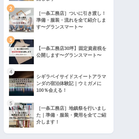
2
［一条工務店］ついに引き渡し！
準備・服装・流れを全て紹介しま
す〜グランスマート〜
3
【一条工務店30坪】固定資産税を
公開します〜グランスマート〜
4
シギラベイサイドスイートアラマ
ンダの宿泊体験記｜ウミガメに
100％会える！
5
［一条工務店］地鎮祭を行いまし
た｜準備・服装・費用を全てご紹
介します！