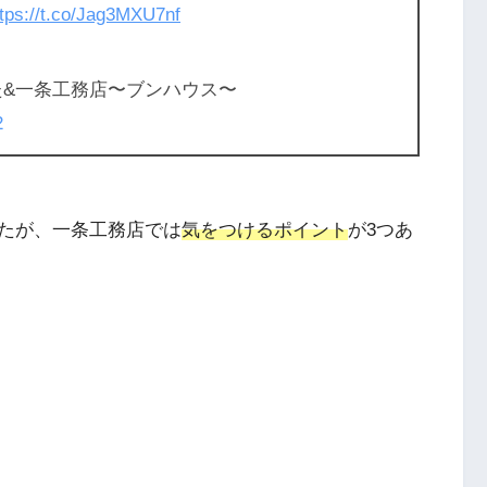
ttps://t.co/Jag3MXU7nf
た&一条工務店〜ブンハウス〜
2
たが、一条工務店では
気をつけるポイント
が3つあ