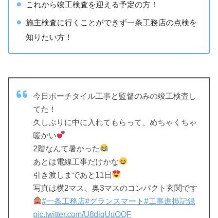
これから竣工検査を迎える予定の方！
施主検査に行くことができず一条工務店の点検を
知りたい方！
今日ポーチタイル工事と監督のみの竣工検査し
てた！
久しぶりに中に入れてもらって、めちゃくちゃ
暖かい
2階なんて暑かった
あとは電線工事だけかな
引き渡しまであと11日
写真は横2マス、奥3マスのコンパクト玄関です
#一条工務店
#グランスマート
#工事進捗記録
pic.twitter.com/U8diqUuOQF