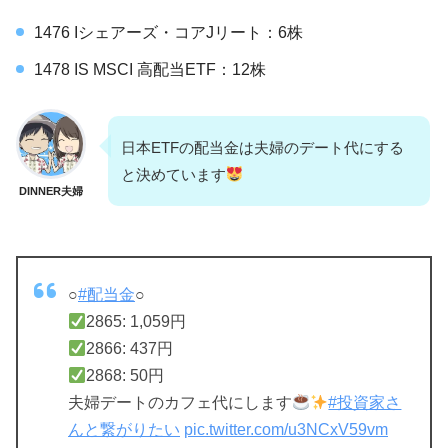
1476 Iシェアーズ・コアJリート：6株
1478 IS MSCI 高配当ETF：12株
日本ETFの配当金は夫婦のデート代にする
と決めています
DINNER夫婦
○
#配当金
○
2865: 1,059円
2866: 437円
2868: 50円
夫婦デートのカフェ代にします
#投資家さ
んと繋がりたい
pic.twitter.com/u3NCxV59vm