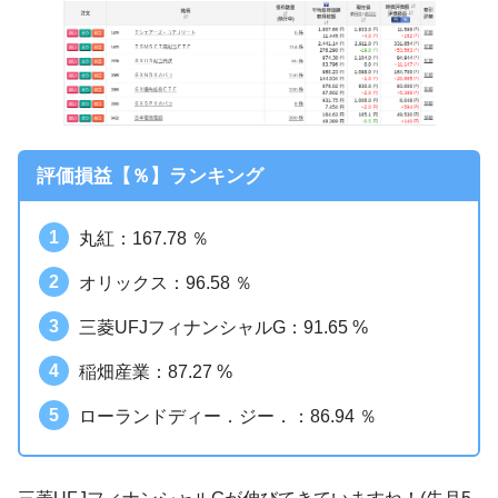
評価損益【％】ランキング
丸紅：167.78 ％
オリックス：96.58 ％
三菱UFJフィナンシャルG：91.65 %
稲畑産業：87.27 %
ローランドディー．ジー．：86.94 ％