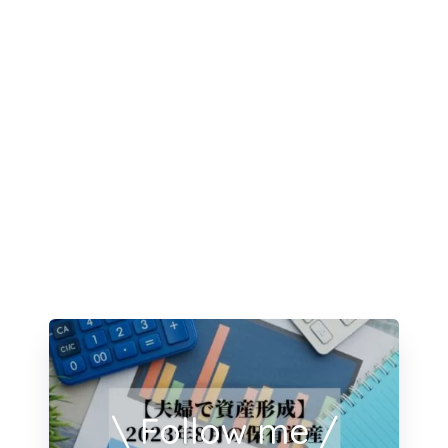
\ Follow me /