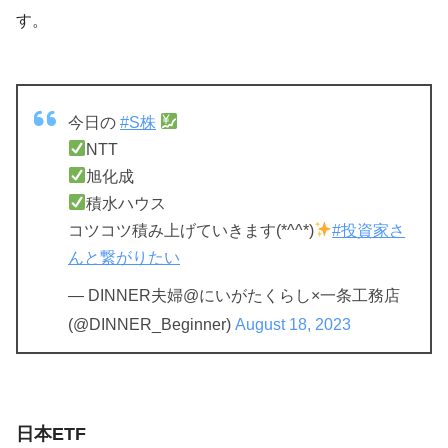
す。
今日の
#S株
NTT
旭化成
積水ハウス
コツコツ積み上げていきます(*^^*)
#投資家さ
んと繋がりたい
— DINNER夫婦@にいがたくらし×一条工務店
(@DINNER_Beginner)
August 18, 2023
日本ETF