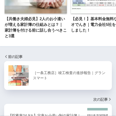
【共働き夫婦必見】2人のお小遣い
【必見！】基本料金無料
が増える家計簿の仕組みとは？｜
オでんき｜電力会社5社
家計簿を付ける前に話し合うべきこ
しました！
と3選
前の記事
［一条工務店］竣工検査の進捗報告｜グラン
スマート
次の記事
【貯蓄率24.9％】定率お小遣い制の家計簿｜