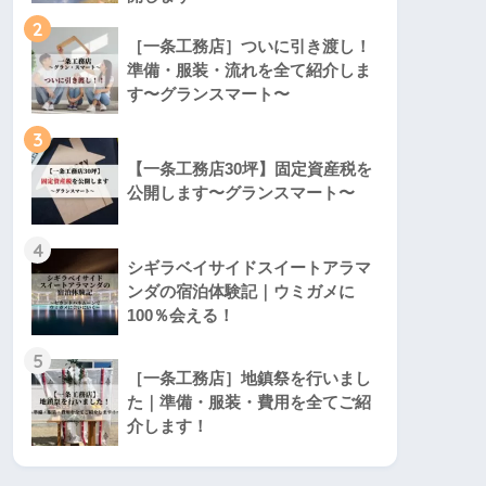
2
［一条工務店］ついに引き渡し！
準備・服装・流れを全て紹介しま
す〜グランスマート〜
3
【一条工務店30坪】固定資産税を
公開します〜グランスマート〜
4
シギラベイサイドスイートアラマ
ンダの宿泊体験記｜ウミガメに
100％会える！
5
［一条工務店］地鎮祭を行いまし
た｜準備・服装・費用を全てご紹
介します！