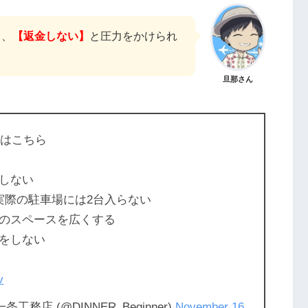
り、
【返金しない】
と圧力をかけられ
旦那さん
はこちら
しない
実際の駐車場には2台入らない
のスペースを広くする
をしない
v
務店 (@DINNER_Beginner)
November 16,