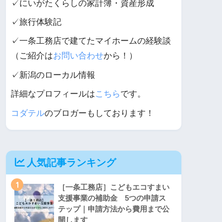
✓にいがたくらしの家計簿・資産形成
✓旅行体験記
✓一条工務店で建てたマイホームの経験談
（ご紹介は
お問い合わせ
から！）
✓新潟のローカル情報
詳細なプロフィールは
こちら
です。
コダテル
のブロガーもしております！
人気記事ランキング
1
［一条工務店］こどもエコすまい
支援事業の補助金 5つの申請ス
テップ｜申請方法から費用まで公
開します