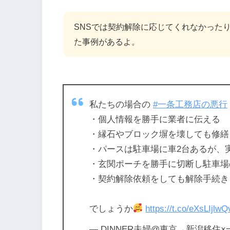
SNSでは契約解除に応じてくれなかった
た事例があるよ。
私たちの場合の
#一条工務店の悪行
・個人情報を勝手に業者に伝える
・縁石やブロック塀を壊しても修繕
・パースは駐車場に車2台あるが、
・玄関ポーチを勝手に切断し駐車場
・契約解除依頼をしても解除手続き
でしょうか
https://t.co/eXsLIjlwQ
— DINNER夫婦@東京→新潟移住×一条工