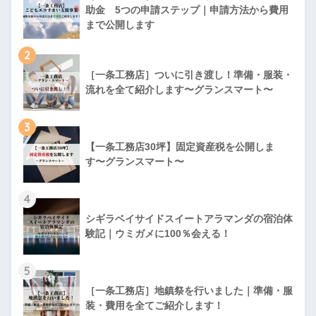
助金 5つの申請ステップ｜申請方法から費用
まで公開します
2
［一条工務店］ついに引き渡し！準備・服装・
流れを全て紹介します〜グランスマート〜
3
【一条工務店30坪】固定資産税を公開しま
す〜グランスマート〜
4
シギラベイサイドスイートアラマンダの宿泊体
験記｜ウミガメに100％会える！
5
［一条工務店］地鎮祭を行いました｜準備・服
装・費用を全てご紹介します！