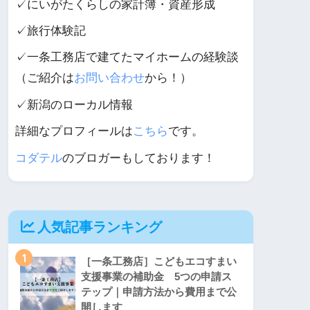
✓にいがたくらしの家計簿・資産形成
✓旅行体験記
✓一条工務店で建てたマイホームの経験談
（ご紹介は
お問い合わせ
から！）
✓新潟のローカル情報
詳細なプロフィールは
こちら
です。
コダテル
のブロガーもしております！
人気記事ランキング
1
［一条工務店］こどもエコすまい
支援事業の補助金 5つの申請ス
テップ｜申請方法から費用まで公
開します