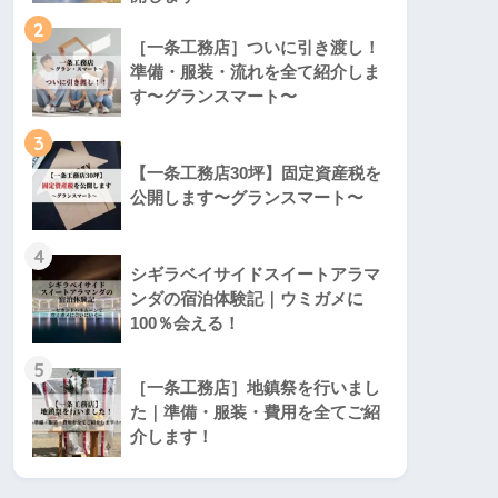
2
［一条工務店］ついに引き渡し！
準備・服装・流れを全て紹介しま
す〜グランスマート〜
3
【一条工務店30坪】固定資産税を
公開します〜グランスマート〜
4
シギラベイサイドスイートアラマ
ンダの宿泊体験記｜ウミガメに
100％会える！
5
［一条工務店］地鎮祭を行いまし
た｜準備・服装・費用を全てご紹
介します！