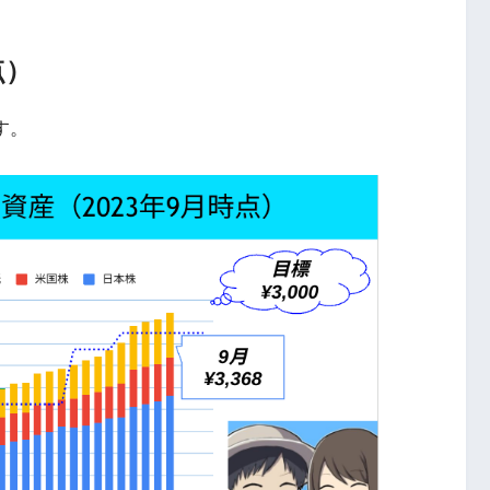
点）
す。