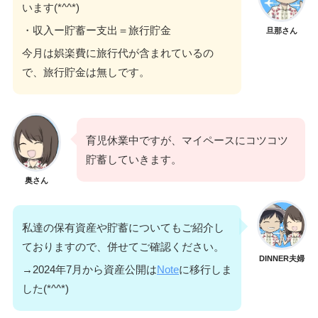
います(*^^*)
・収入ー貯蓄ー支出＝旅行貯金
旦那さん
今月は娯楽費に旅行代が含まれているの
で、旅行貯金は無しです。
育児休業中ですが、マイペースにコツコツ
貯蓄していきます。
奥さん
私達の保有資産や貯蓄についてもご紹介し
ておりますので、併せてご確認ください。
DINNER夫婦
→2024年7月から資産公開は
Note
に移行しま
した(*^^*)