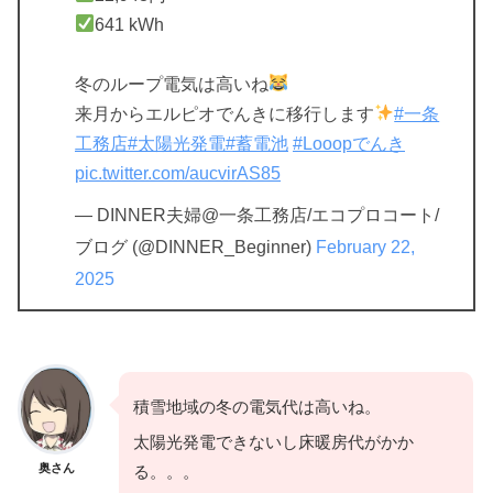
641 kWh
冬のループ電気は高いね
来月からエルピオでんきに移行します
#一条
工務店
#太陽光発電
#蓄電池
#Looopでんき
pic.twitter.com/aucvirAS85
— DINNER夫婦@一条工務店/エコプロコート/
ブログ (@DINNER_Beginner)
February 22,
2025
積雪地域の冬の電気代は高いね。
太陽光発電できないし床暖房代がかか
奥さん
る。。。