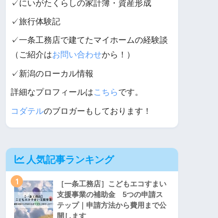
✓にいがたくらしの家計簿・資産形成
✓旅行体験記
✓一条工務店で建てたマイホームの経験談
（ご紹介は
お問い合わせ
から！）
✓新潟のローカル情報
詳細なプロフィールは
こちら
です。
コダテル
のブロガーもしております！
人気記事ランキング
1
［一条工務店］こどもエコすまい
支援事業の補助金 5つの申請ス
テップ｜申請方法から費用まで公
開します