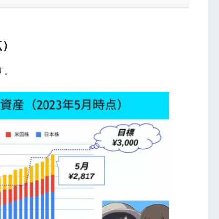
点）
す。