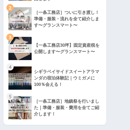
2
［一条工務店］ついに引き渡し！
準備・服装・流れを全て紹介しま
す〜グランスマート〜
3
【一条工務店30坪】固定資産税を
公開します〜グランスマート〜
4
シギラベイサイドスイートアラマ
ンダの宿泊体験記｜ウミガメに
100％会える！
5
［一条工務店］地鎮祭を行いまし
た｜準備・服装・費用を全てご紹
介します！