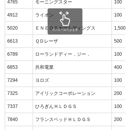
4765
モーニングスター
100
4912
ライオン
100
5020
ＥＮＥＯＳホールディングス
1,500
スクロールできます
6613
ＱＤレーザ
500
6789
ローランドディー．ジー．
100
6853
共和電業
400
7294
ヨロズ
100
7325
アイリックコーポレーション
200
7337
ひろぎんＨＬＤＧＳ
100
7840
フランスベッドＨＬＤＧＳ
200