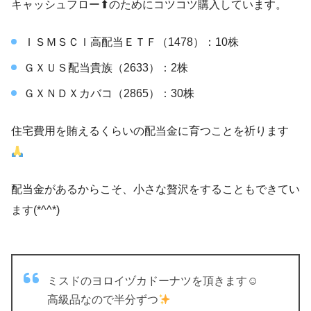
キャッシュフロー⬆のためにコツコツ購入しています。
ＩＳＭＳＣＩ高配当ＥＴＦ（1478）：10株
ＧＸＵＳ配当貴族（2633）：2株
ＧＸＮＤＸカバコ（2865）：30株
住宅費用を賄えるくらいの配当金に育つことを祈ります
配当金があるからこそ、小さな贅沢をすることもできてい
ます(*^^*)
ミスドのヨロイヅカドーナツを頂きます☺
高級品なので半分ずつ