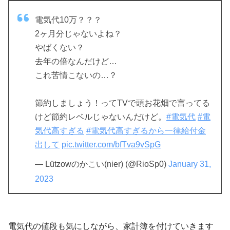
電気代10万？？？
2ヶ月分じゃないよね？
やばくない？
去年の倍なんだけど…
これ苦情こないの…？
節約しましょう！ってTVで頭お花畑で言ってる
けど節約レベルじゃないんだけど。
#電気代
#電
気代高すぎる
#電気代高すぎるから一律給付金
出して
pic.twitter.com/bfTva9vSpG
— Lützowのかこい(nier) (@RioSp0)
January 31,
2023
電気代の値段も気にしながら、家計簿を付けていきます