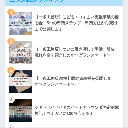
1
［一条工務店］こどもエコすまい支援事業の補
助金 5つの申請ステップ｜申請方法から費用
まで公開します
2
［一条工務店］ついに引き渡し！準備・服装・
流れを全て紹介します〜グランスマート〜
3
【一条工務店30坪】固定資産税を公開しま
す〜グランスマート〜
4
シギラベイサイドスイートアラマンダの宿泊体
験記｜ウミガメに100％会える！