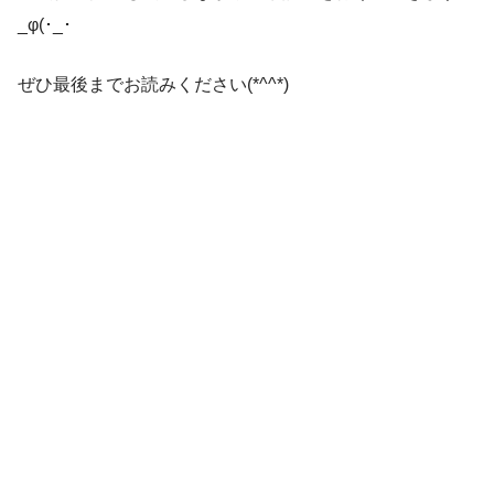
_φ(･_･
ぜひ最後までお読みください(*^^*)