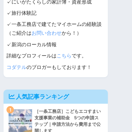
✓にいがたくらしの家計簿・資産形成
✓旅行体験記
✓一条工務店で建てたマイホームの経験談
（ご紹介は
お問い合わせ
から！）
✓新潟のローカル情報
詳細なプロフィールは
こちら
です。
コダテル
のブロガーもしております！
人気記事ランキング
1
［一条工務店］こどもエコすまい
支援事業の補助金 5つの申請ス
テップ｜申請方法から費用まで公
開します