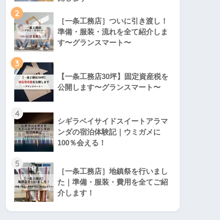
2
［一条工務店］ついに引き渡し！
準備・服装・流れを全て紹介しま
す〜グランスマート〜
3
【一条工務店30坪】固定資産税を
公開します〜グランスマート〜
4
シギラベイサイドスイートアラマ
ンダの宿泊体験記｜ウミガメに
100％会える！
5
［一条工務店］地鎮祭を行いまし
た｜準備・服装・費用を全てご紹
介します！