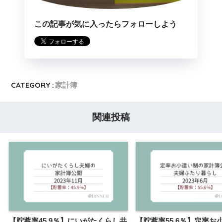
この記事が気に入ったらフォローしよう
CATEGORY :
家計簿
関連投稿
【貯蓄率45.9％】にいがたくらし共
【貯蓄率55.6％】定率お