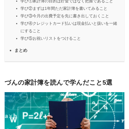
学び①家計簿の目的は貯金ではなく把握であること
学び②まずは1年間ただ家計簿を書いてみること
学び③今月の出費予定を先に書き出しておくこと
学び④クレジットカード払いは現金払いと扱いを一緒
にすること
学び⑤お祝いリストをつけること
まとめ
づんの家計簿を読んで学んだこと5選