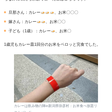
旦那さん：カレー
、お米〇〇〇
嫁さん：カレー
、お米〇〇
子ども（1歳）：カレー
、お米〇
1歳児もカレー皿1回分のお米をペロッと完食でした。
カレーは飲み物の陣in新潟県弥彦村：お米食べ放題リ