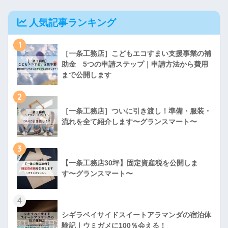
人気記事ランキング
1
［一条工務店］こどもエコすまい支援事業の補
助金 5つの申請ステップ｜申請方法から費用
まで公開します
2
［一条工務店］ついに引き渡し！準備・服装・
流れを全て紹介します〜グランスマート〜
3
【一条工務店30坪】固定資産税を公開しま
す〜グランスマート〜
4
シギラベイサイドスイートアラマンダの宿泊体
験記｜ウミガメに100％会える！