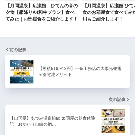
【月岡温泉】広瀬館 ひてんの音の
【月岡温泉】広瀬館 ひて
夕食【霜降りA4和牛プラン】食べ
食のお部屋食で食べてみ
てみた｜お部屋食をご紹介します！
用もご紹介します！
前の記事
【累積516,912円】一条工務店の太陽光発電
＋蓄電池メリット…
次の記事
【山形県】あつみ温泉旅館 萬國屋の朝食体験
記｜おかわり自由の鯛…