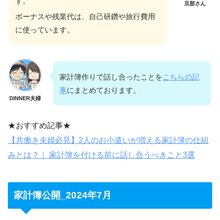
す。
旦那さん
ボーナスや残業代は、自己研鑽や旅行費用
に使っています。
家計簿作りで話し合ったことを
こちらの記
事
にまとめております。
DINNER夫婦
★おすすめ記事★
【共働き夫婦必見】2人のお小遣いが増える家計簿の仕組
みとは？｜ 家計簿を付ける前に話し合うべきこと3選
家計簿公開_2024年7月