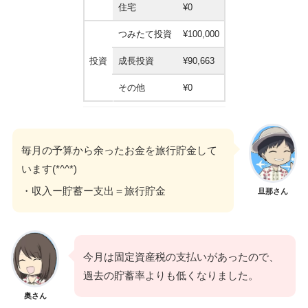
住宅
¥0
つみたて投資
¥100,000
投資
成長投資
¥90,663
その他
¥0
毎月の予算から余ったお金を旅行貯金して
います(*^^*)
・収入ー貯蓄ー支出＝旅行貯金
旦那さん
今月は固定資産税の支払いがあったので、
過去の貯蓄率よりも低くなりました。
奥さん