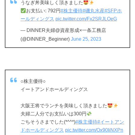
うなぎ丼美味しく頂きました
お支払い: 792円
#株主優待
#磯丸水産
#SFPホ
ールディングス
pic.twitter.com/Fx2SRJLOeG
— DINNER夫婦@資産形成×一条工務店
(@DINNER_Beginner)
June 25, 2023
○株主優待○
イートアンドホールディングス
大阪王将でランチを美味しく頂きました
夫婦二人分でお支払いは300円
ごちそうさまでした(*^^*)
#株主優待
#イートアン
ドホールディングス
pic.twitter.com/Ox90IiNXPn