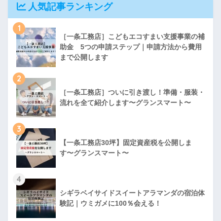
人気記事ランキング
1
［一条工務店］こどもエコすまい支援事業の補
助金 5つの申請ステップ｜申請方法から費用
まで公開します
2
［一条工務店］ついに引き渡し！準備・服装・
流れを全て紹介します〜グランスマート〜
3
【一条工務店30坪】固定資産税を公開しま
す〜グランスマート〜
4
シギラベイサイドスイートアラマンダの宿泊体
験記｜ウミガメに100％会える！