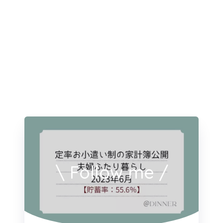
\ Follow me /