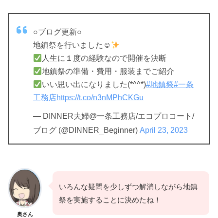
○ブログ更新○
地鎮祭を行いました☺
人生に１度の経験なので開催を決断
地鎮祭の準備・費用・服装までご紹介
いい思い出になりました(*^^*)
#地鎮祭
#一条
工務店
https://t.co/n3nMPhCKGu
— DINNER夫婦@一条工務店/エコプロコート/
ブログ (@DINNER_Beginner)
April 23, 2023
いろんな疑問を少しずつ解消しながら地鎮
祭を実施することに決めたね！
奥さん