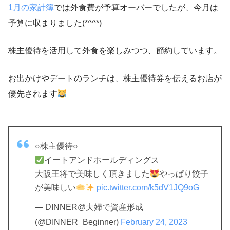
1月の家計簿
では外食費が予算オーバーでしたが、今月は
予算に収まりました(*^^*)
株主優待を活用して外食を楽しみつつ、節約しています。
お出かけやデートのランチは、株主優待券を伝えるお店が
優先されます
○株主優待○
イートアンドホールディングス
大阪王将で美味しく頂きました
やっぱり餃子
が美味しい
pic.twitter.com/k5dV1JQ9oG
— DINNER@夫婦で資産形成
(@DINNER_Beginner)
February 24, 2023