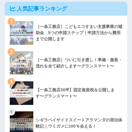
人気記事ランキング
1
［一条工務店］こどもエコすまい支援事業の補
助金 5つの申請ステップ｜申請方法から費用
まで公開します
2
［一条工務店］ついに引き渡し！準備・服装・
流れを全て紹介します〜グランスマート〜
3
【一条工務店30坪】固定資産税を公開しま
す〜グランスマート〜
4
シギラベイサイドスイートアラマンダの宿泊体
験記｜ウミガメに100％会える！