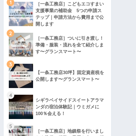
1
［一条工務店］こどもエコすまい
支援事業の補助金 5つの申請ス
テップ｜申請方法から費用まで公
開します
2
［一条工務店］ついに引き渡し！
準備・服装・流れを全て紹介しま
す〜グランスマート〜
3
【一条工務店30坪】固定資産税を
公開します〜グランスマート〜
4
シギラベイサイドスイートアラマ
ンダの宿泊体験記｜ウミガメに
100％会える！
5
［一条工務店］地鎮祭を行いまし