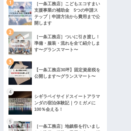
1
［一条工務店］こどもエコすまい
支援事業の補助金 5つの申請ス
テップ｜申請方法から費用まで公
開します
2
［一条工務店］ついに引き渡し！
準備・服装・流れを全て紹介しま
す〜グランスマート〜
3
【一条工務店30坪】固定資産税を
公開します〜グランスマート〜
4
シギラベイサイドスイートアラマ
ンダの宿泊体験記｜ウミガメに
100％会える！
5
［一条工務店］地鎮祭を行いまし