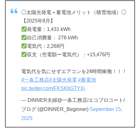
◯太陽光発電＋蓄電池メリット（積雪地域）◯
【2025年8月】
発電量：1,431 kWh
自己消費量： 278 kWh
電気代：2,268円
収支（売電額ー電気代）：+15,476円
電気代を気にせずエアコンを24時間稼働！！！
#一条工務店
#太陽光発電
#蓄電池
pic.twitter.com/FKSKbGTYXj
— DINNER夫婦@一条工務店/エコプロコート/
ブログ (@DINNER_Beginner)
September 15,
2025