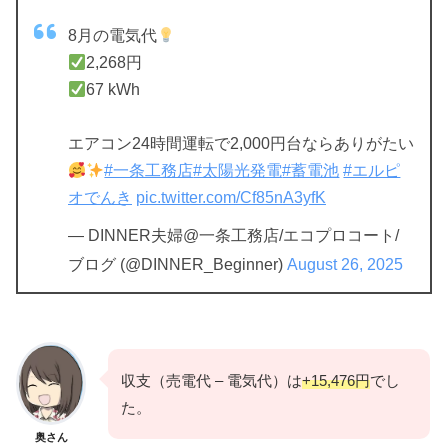
8月の電気代
2,268円
67 kWh
エアコン24時間運転で2,000円台ならありがたい
#一条工務店
#太陽光発電
#蓄電池
#エルピ
オでんき
pic.twitter.com/Cf85nA3yfK
— DINNER夫婦@一条工務店/エコプロコート/
ブログ (@DINNER_Beginner)
August 26, 2025
収支（売電代 – 電気代）は
+15,476円
でし
た。
奥さん