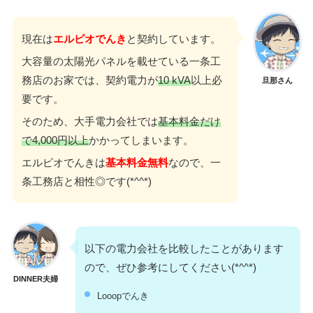
現在は
エルピオでんき
と契約しています。
大容量の太陽光パネルを載せている一条工
務店のお家では、契約電力が
10 kVA
以上必
旦那さん
要です。
そのため、大手電力会社では
基本料金だけ
で4,000円以上
かかってしまいます。
エルピオでんきは
基本料金無料
なので、一
条工務店と相性◎です(*^^*)
以下の電力会社を比較したことがあります
ので、ぜひ参考にしてください(*^^*)
DINNER夫婦
Looopでんき