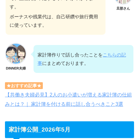
す。
旦那さん
ボーナスや残業代は、自己研鑽や旅行費用
に使っています。
家計簿作りで話し合ったことを
こちらの記
事
にまとめております。
DINNER夫婦
★おすすめ記事★
【共働き夫婦必見】2人のお小遣いが増える家計簿の仕組
みとは？｜ 家計簿を付ける前に話し合うべきこと3選
家計簿公開_2026年5月