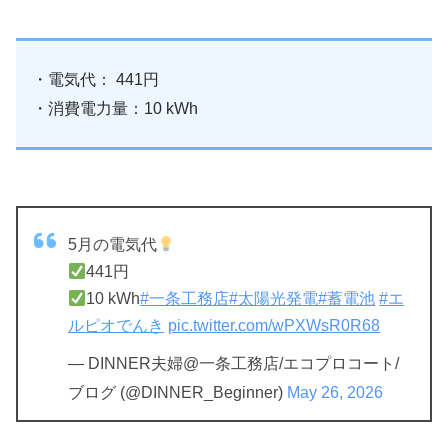
・電気代： 441円
・消費電力量：10 kWh
5月の電気代
441円
10 kWh
#一条工務店
#太陽光発電
#蓄電池
#エ
ルピオでんき
pic.twitter.com/wPXWsR0R68
— DINNER夫婦@一条工務店/エコプロコート/
ブログ (@DINNER_Beginner)
May 26, 2026