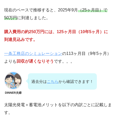
現在のペースで推移すると、2025年9月
（25ヶ月目）で
50万円
に到達しました。
購入費用の約250万円には、125ヶ月目（10年5ヶ月）に
到達見込みです。
一条工務店のシミュレーション
の113ヶ月目（9年5ヶ月）
よりも
回収が遅くなりそう
です。。。
過去分は
こちら
から確認できます！
DINNER夫婦
太陽光発電＋蓄電池メリットを以下の内訳ごとに記載しま
す。