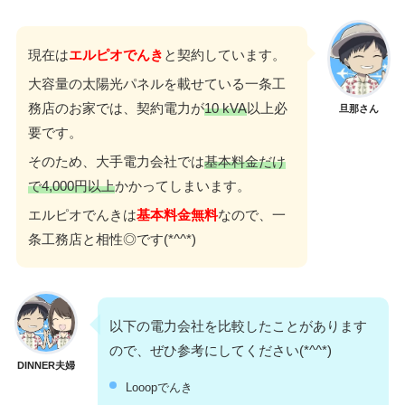
現在は
エルピオでんき
と契約しています。
大容量の太陽光パネルを載せている一条工
務店のお家では、契約電力が
10 kVA
以上必
旦那さん
要です。
そのため、大手電力会社では
基本料金だけ
で4,000円以上
かかってしまいます。
エルピオでんきは
基本料金無料
なので、一
条工務店と相性◎です(*^^*)
以下の電力会社を比較したことがあります
ので、ぜひ参考にしてください(*^^*)
DINNER夫婦
Looopでんき