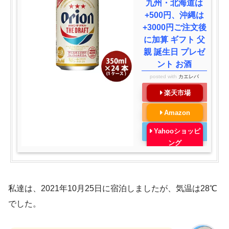
九州・北海道は
+500円、沖縄は
+3000円ご注文後
に加算 ギフト 父
親 誕生日 プレゼ
ント お酒
posted with
カエレバ
楽天市場
Amazon
Yahooショッピ
ング
私達は、2021年10月25日に宿泊しましたが、気温は28℃
でした。