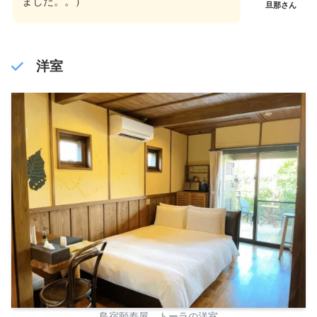
ました。。）
旦那さん
洋室
島宿願寿屋 トーラの洋室