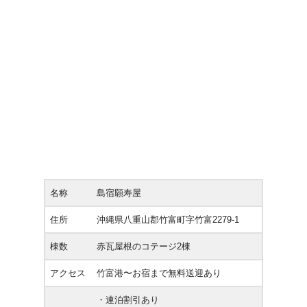
名称
島宿願寿屋
住所
沖縄県八重山郡竹富町字竹富2279-1
棟数
赤瓦屋根のコテージ2棟
アクセス
竹富港〜お宿まで無料送迎あり
・連泊割引あり