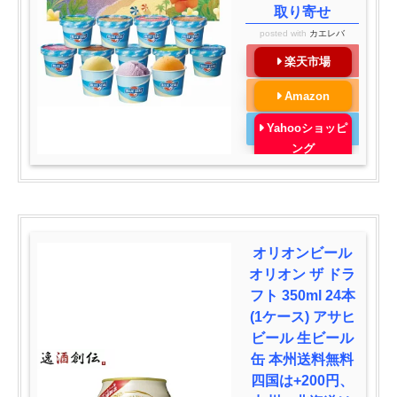
取り寄せ
posted with
カエレバ
楽天市場
Amazon
Yahooショッピ
ング
オリオンビール
オリオン ザ ドラ
フト 350ml 24本
(1ケース) アサヒ
ビール 生ビール
缶 本州送料無料
四国は+200円、