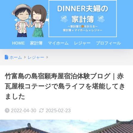
HOME
家計簿
マイホーム
レジャー
プロフィール
ホーム
レジャー
竹富島の島宿願寿屋宿泊体験ブログ｜赤
瓦屋根コテージで島ライフを堪能してき
ました
2022-04-30
2025-02-23