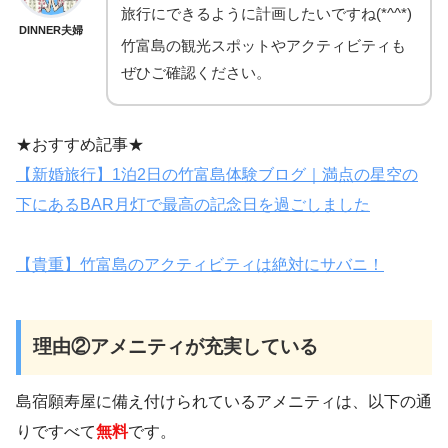
旅行にできるように計画したいですね(*^^*)
DINNER夫婦
竹富島の観光スポットやアクティビティも
ぜひご確認ください。
★おすすめ記事★
【新婚旅行】1泊2日の竹富島体験ブログ｜満点の星空の
下にあるBAR月灯で最高の記念日を過ごしました
【貴重】竹富島のアクティビティは絶対にサバニ！
理由②アメニティが充実している
島宿願寿屋に備え付けられているアメニティは、以下の通
りですべて
無料
です。