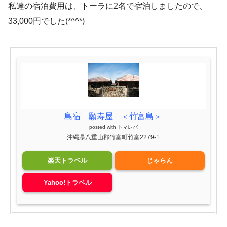
私達の宿泊費用は、トーラに2名で宿泊しましたので、
33,000円でした(*^^*)
島宿 願寿屋 ＜竹富島＞
posted with
トマレバ
沖縄県八重山郡竹富町竹富2279-1
楽天トラベル
じゃらん
Yahoo!トラベル