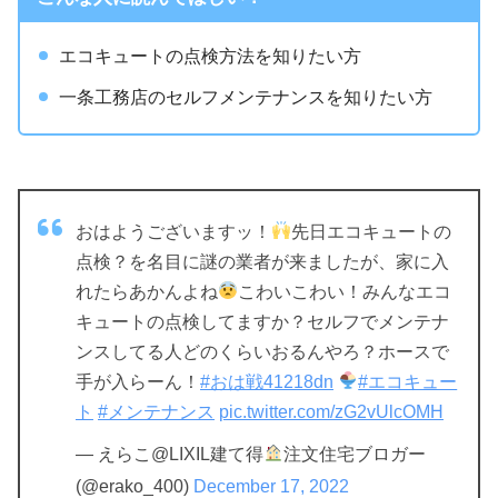
エコキュートの点検方法を知りたい方
一条工務店のセルフメンテナンスを知りたい方
おはようございますッ！
先日エコキュートの
点検？を名目に謎の業者が来ましたが、家に入
れたらあかんよね
こわいこわい！みんなエコ
キュートの点検してますか？セルフでメンテナ
ンスしてる人どのくらいおるんやろ？ホースで
手が入らーん！
#おは戦41218dn
#エコキュー
ト
#メンテナンス
pic.twitter.com/zG2vUlcOMH
— えらこ@LIXIL建て得
注文住宅ブロガー
(@erako_400)
December 17, 2022