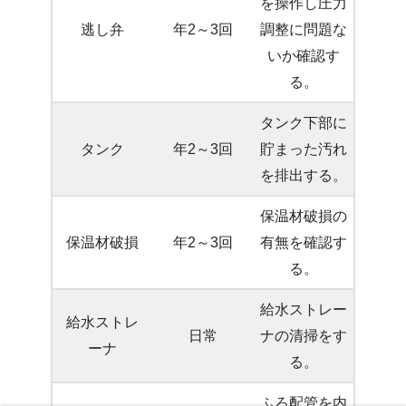
を操作し圧力
逃し弁
年2～3回
調整に問題な
いか確認す
る。
タンク下部に
タンク
年2～3回
貯まった汚れ
を排出する。
保温材破損の
保温材破損
年2～3回
有無を確認す
る。
給水ストレー
給水ストレ
日常
ナの清掃をす
ーナ
る。
ふろ配管を内