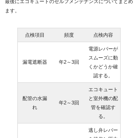
最後にエコキュートのセルフメンテナンスについてまとめ
ます。
点検項目
頻度
点検内容
電源レバーが
スムーズに動
漏電遮断器
年2～3回
くかどうか確
認する。
エコキュート
配管の水漏
と室外機の配
年2～3回
れ
管を確認す
る。
逃し弁レバー