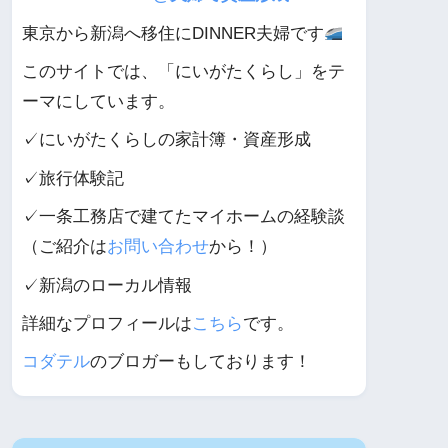
東京から新潟へ移住にDINNER夫婦です
このサイトでは、「にいがたくらし」をテ
ーマにしています。
✓にいがたくらしの家計簿・資産形成
✓旅行体験記
✓一条工務店で建てたマイホームの経験談
（ご紹介は
お問い合わせ
から！）
✓新潟のローカル情報
詳細なプロフィールは
こちら
です。
コダテル
のブロガーもしております！