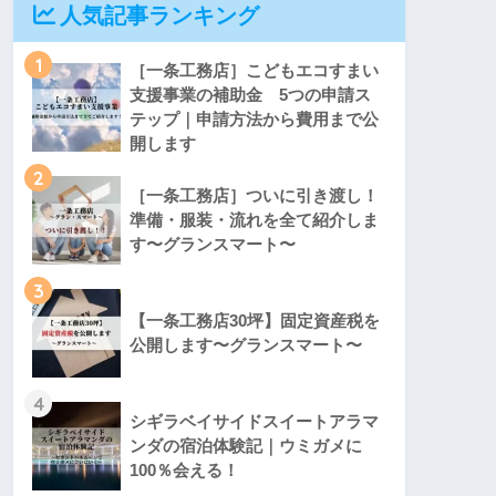
人気記事ランキング
1
［一条工務店］こどもエコすまい
支援事業の補助金 5つの申請ス
テップ｜申請方法から費用まで公
開します
2
［一条工務店］ついに引き渡し！
準備・服装・流れを全て紹介しま
す〜グランスマート〜
3
【一条工務店30坪】固定資産税を
公開します〜グランスマート〜
4
シギラベイサイドスイートアラマ
ンダの宿泊体験記｜ウミガメに
100％会える！