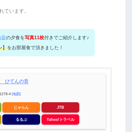
れています。
の音
の夕食を
写真11枚
付きでご紹介します♪
ン】
をお部屋食で頂きました！
館 ひてんの音
78-4
[地図]
じゃらん
JTB
るるぶ
Yahoo!トラベル