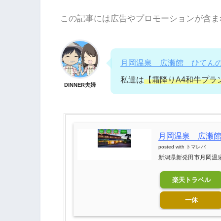
この記事には広告やプロモーションが含ま
月岡温泉 広瀬館 ひてん
私達は
【霜降りA4和牛プラ
DINNER夫婦
月岡温泉 広瀬
posted with
トマレバ
新潟県新発田市月岡温泉2
楽天トラベル
一休