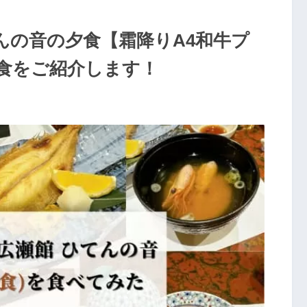
んの音の夕食【霜降りA4和牛プ
食をご紹介します！