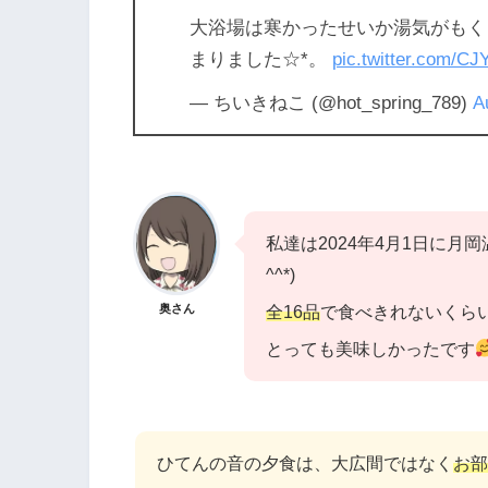
大浴場は寒かったせいか湯気がもく
まりました☆*。
pic.twitter.com/C
— ちいきねこ (@hot_spring_789)
A
私達は2024年4月1日に月
^^*)
奥さん
全16品
で食べきれないくら
とっても美味しかったです
ひてんの音の夕食は、大広間ではなく
お部